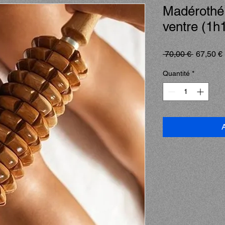
Madérothér
ventre (1h
Prix
 70,00 € 
67,50 €
original
Quantité
*
A