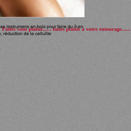
s instrumens en bois pour faire du 3 en 
Faites vous plaisir...... faites plaisir à votre entourage......
 réduction de la cellulite