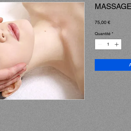
MASSAGE
Prix
75,00 €
Quantité
*
A