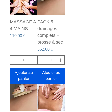
MASSAGE A
PACK 5
4 MAINS
drainages
complets +
Prix
110,00 €
brosse à sec
Prix
362,00 €
Ajouter au
Ajouter au
panier
panier