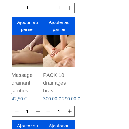
Ajouter au
Ajouter au
panier
panier
Massage
PACK 10
drainant
drainages
jambes
bras
Prix
Prix original
Prix promotionnel
42,50 €
300,00 €
290,00 €
Ajouter au
Ajouter au