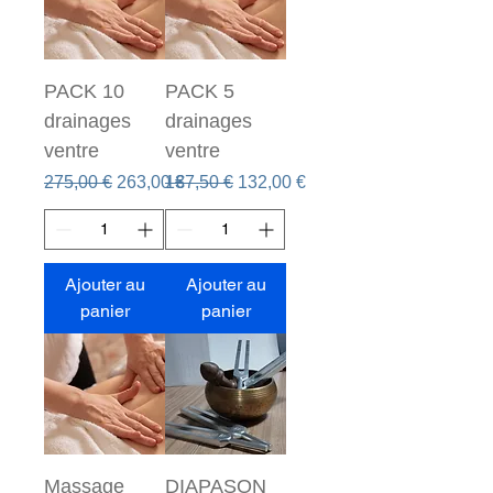
PACK 10
PACK 5
drainages
drainages
ventre
ventre
Prix original
Prix promotionnel
Prix original
Prix promotionnel
275,00 €
263,00 €
137,50 €
132,00 €
Ajouter au
Ajouter au
panier
panier
Massage
DIAPASON