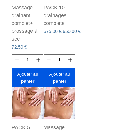
Massage
PACK 10
drainant
drainages
complet+
complets
brossage à
Prix original
Prix promotionnel
675,00 €
650,00 €
sec
Prix
72,50 €
Ajouter au
Ajouter au
panier
panier
PACK 5
Massage