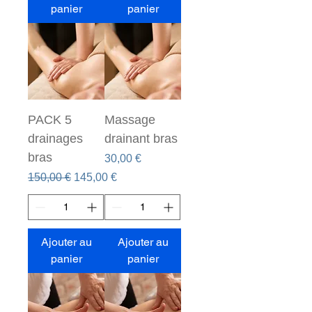
panier
panier
PACK 5
Massage
drainages
drainant bras
bras
Prix
30,00 €
Prix original
Prix promotionnel
150,00 €
145,00 €
Ajouter au
Ajouter au
panier
panier