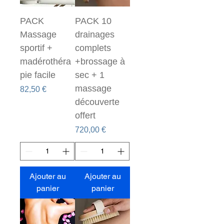
PACK
PACK 10
Massage
drainages
sportif +
complets
madérothéra
+brossage à
pie facile
sec + 1
massage
Prix
82,50 €
découverte
offert
Prix
720,00 €
Ajouter au
Ajouter au
panier
panier