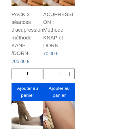
PACK 3
ACUPRESSI
séances
ON :
d'acupression
Méthode
méthode
KNAP et
KANP
DORN
/DORN
Prix
70,00 €
Prix
205,00 €
Ajouter au
Ajouter au
panier
panier