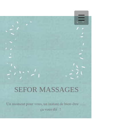
SEFOR MASSAGES
Un moment pour vous, un instant de bien-être .......
ça vous dit !