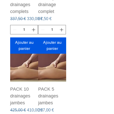
drainages
drainage
complets
complet
Prix original
Prix promotionnel
Prix
337,50 €
330,00 €
67,50 €
Ajouter au
Ajouter au
panier
panier
PACK 10
PACK 5
drainages
drainages
jambes
jambes
Prix original
Prix promotionnel
Prix
425,00 €
410,00 €
207,00 €