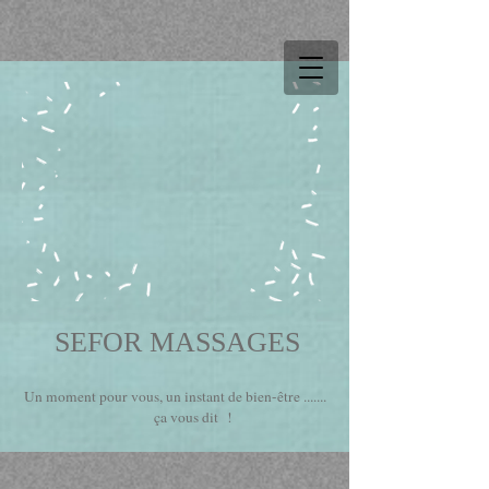
SEFOR MASSAGES
Un moment pour vous, un instant de bien-être .......
ça vous dit !