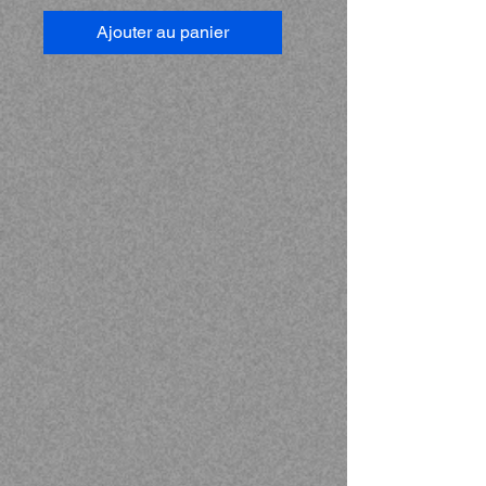
Ajouter au panier