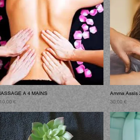
ASSAGE A 4 MAINS
Amma Assis 
rix
Prix
10,00 €
30,00 €