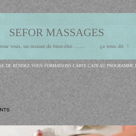
SEFOR MASSAGES
ur vous, un instant de bien-être ....... ça vous dit !
ISE DE RENDEZ-VOUS
FORMATIONS
CARTE CADEAU
PROGRAMME D
NTS