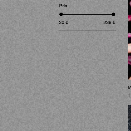
Prix
30 €
238 €
M
P
1