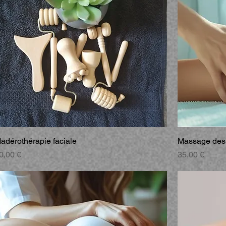
adérothérapie faciale
Massage des
rix
Prix
0,00 €
35,00 €