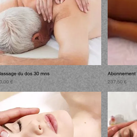
assage du dos 30 mns
Abonnement 
rix
Prix
0,00 €
237,50 €